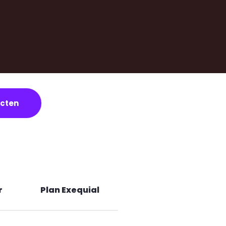
acten
r
Plan Exequial