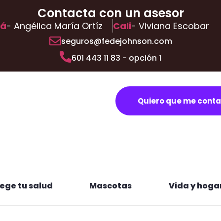
Contacta con un asesor
tá
- Angélica María Ortíz
Cali
- Viviana Escobar
seguros@fedejohnson.com
601 443 11 83 - opción 1
Quiero que me cont
ege tu salud
Mascotas
Vida y hoga