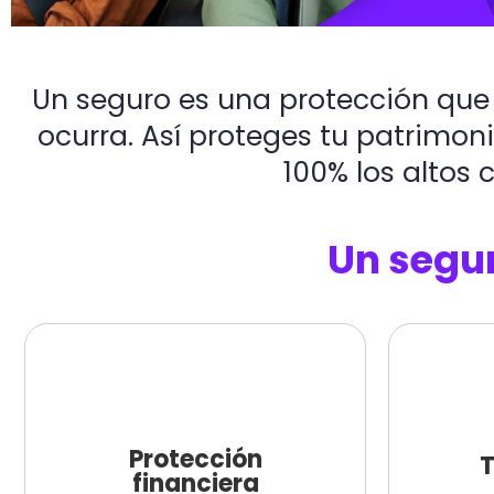
Seguros de
Un seguro es una protección que
Auto y Motos
ocurra. Así proteges tu patrimoni
100% los altos
Cuando algo pasa en la vía,
lo mejor es estar protegido.
Un segur
Elige tu plan
Protección
T
financiera