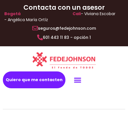
Contacta con un asesor
Bogotá
Cali
- Viviana Escobar
- Angélica María Ortíz
seguros@fedejohnson.com
601 443 11 83 - opción 1
Quiero que me contacten
Todo riesgo autos
Protege tu salud
Vida y hogar
Plan Exequial