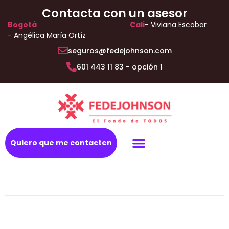
Contacta con un asesor
Bogotá
Cali
- Viviana Escobar
- Angélica María Ortíz
seguros@fedejohnson.com
601 443 11 83 - opción 1
Quiero que me contacten
Todo riesgo autos
Protege tu salud
Vida y hogar
Plan Exequial