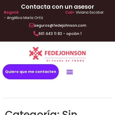
Contacta con un asesor
Bogotá
Cali
- Viviana Escobar
- Angélica María Ortíz
seguros@fedejohnson.com
601 443 11 83 - opción 1
Quiero que me contacten
Todo riesgo autos
Protege tu salud
Vida y hogar
Plan Exequial
Categoría:
Sin