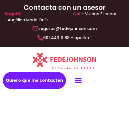
Contacta con un asesor
Bogotá
Cali
- Viviana Escobar
- Angélica María Ortíz
seguros@fedejohnson.com
601 443 11 83 - opción 1
Quiero que me contacten
Todo riesgo autos
Protege tu salud
Vida y hogar
Plan Exequial